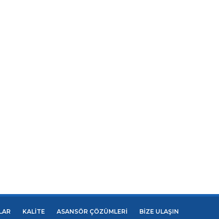
LAR
KALİTE
ASANSÖR ÇÖZÜMLERİ
BİZE ULAŞIN