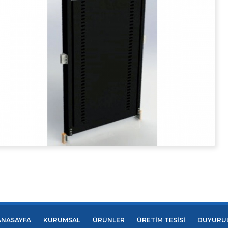
ANASAYFA
KURUMSAL
ÜRÜNLER
ÜRETİM TESİSİ
DUYURU