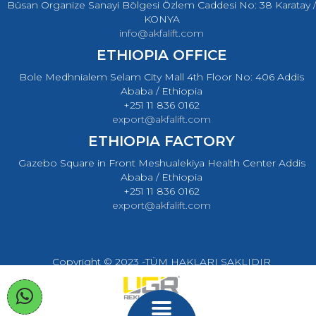
Büsan Organize Sanayi Bölgesi Özlem Caddesi No: 38 Karatay /
KONYA
info@akfalift.com
ETHIOPIA OFFICE
Bole Medhnialem Selam City Mall 4th Floor No: 406 Addis
Ababa / Ethiopia
+251 11 836 0162
export@akfalift.com
ETHIOPIA FACTORY
Gazebo Square in Front Meshualekiya Health Center Addis
Ababa / Ethiopia
+251 11 836 0162
export@akfalift.com
Copyright © 2023 -TÜM HAKLARI SAKLIDIR