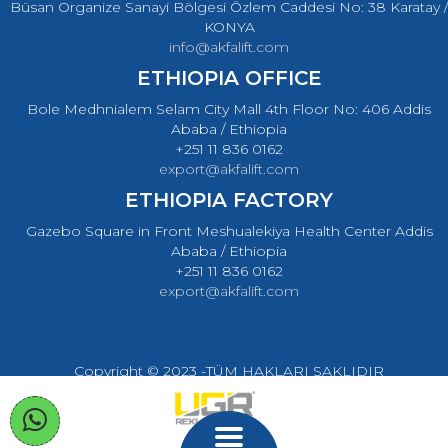
Büsan Organize Sanayi Bölgesi Özlem Caddesi No: 38 Karatay /
KONYA
info@akfalift.com
ETHIOPIA OFFICE
Bole Medhnialem Selam City Mall 4th Floor No: 406 Addis
Ababa / Ethiopia
+251 11 836 0162
export@akfalift.com
ETHIOPIA FACTORY
Gazebo Square in Front Meshualekiya Health Center Addis
Ababa / Ethiopia
+251 11 836 0162
export@akfalift.com
Copyright © 2023 -TÜM HAKLARI SAKLIDIR