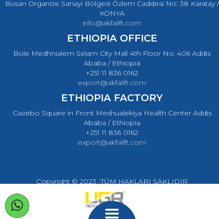
Büsan Organize Sanayi Bölgesi Özlem Caddesi No: 38 Karatay /
KONYA
info@akfalift.com
ETHIOPIA OFFICE
Bole Medhnialem Selam City Mall 4th Floor No: 406 Addis
Ababa / Ethiopia
+251 11 836 0162
export@akfalift.com
ETHIOPIA FACTORY
Gazebo Square in Front Meshualekiya Health Center Addis
Ababa / Ethiopia
+251 11 836 0162
export@akfalift.com
Copyright © 2023 -TÜM HAKLARI SAKLIDIR