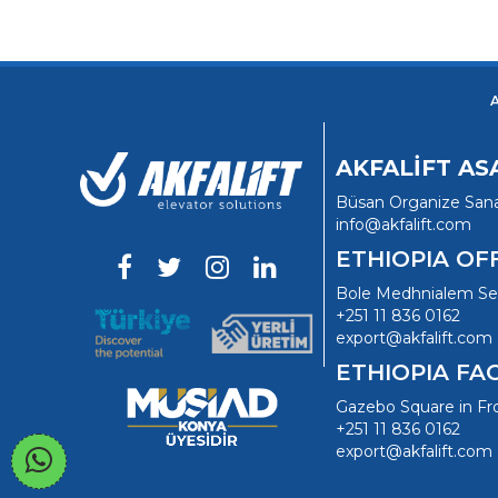
AKFALİFT A
Büsan Organize Sana
info@akfalift.com
ETHIOPIA OF
Bole Medhnialem Sela
+251 11 836 0162
export@akfalift.com
ETHIOPIA FA
Gazebo Square in Fr
+251 11 836 0162
export@akfalift.com