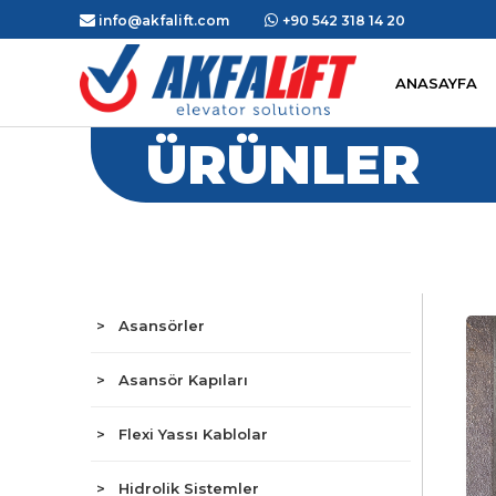
info@akfalift.com
+90 542 318 14 20
ANASAYFA
ÜRÜNLER
> Asansörler
> Asansör Kapıları
> Flexi Yassı Kablolar
> Hidrolik Sistemler