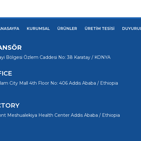
ANASAYFA
KURUMSAL
ÜRÜNLER
ÜRETİM TESİSİ
DUYURU
SANSÖR
yi Bölgesi Özlem Caddesi No: 38 Karatay / KONYA
FICE
m City Mall 4th Floor No: 406 Addis Ababa / Ethiopia
CTORY
ont Meshualekiya Health Center Addis Ababa / Ethiopia