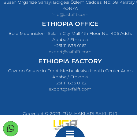
Büsan Organize Sanayi Bölgesi Özlem Caddesi No: 38 Karatay /
KONYA
info@akfalift.com
ETHIOPIA OFFICE
Bole Medhnialem Selam City Mall 4th Floor No: 406 Addis
Ababa / Ethiopia
+251 11 836 0162
export@akfalift.com
ETHIOPIA FACTORY
Gazebo Square in Front Meshualekiya Health Center Addis
Ababa / Ethiopia
+251 11 836 0162
export@akfalift.com
Copyright © 2023 -TÜM HAKLARI SAKLIDIR