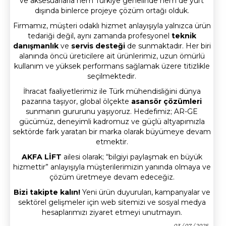
ve aksesuarlarla hem Türkiye genelinde hem de yurt
dışında binlerce projeye çözüm ortağı olduk.
Firmamız, müşteri odaklı hizmet anlayışıyla yalnızca ürün
tedariği değil, aynı zamanda profesyonel
teknik
danışmanlık
ve
servis desteği
de sunmaktadır. Her biri
alanında öncü üreticilere ait ürünlerimiz, uzun ömürlü
kullanım ve yüksek performans sağlamak üzere titizlikle
seçilmektedir.
İhracat faaliyetlerimiz ile Türk mühendisliğini dünya
pazarına taşıyor, global ölçekte
asansör çözümleri
sunmanın gururunu yaşıyoruz. Hedefimiz; AR-GE
gücümüz, deneyimli kadromuz ve güçlü altyapımızla
sektörde fark yaratan bir marka olarak büyümeye devam
etmektir.
AKFA LİFT
ailesi olarak; “bilgiyi paylaşmak en büyük
hizmettir” anlayışıyla müşterilerimizin yanında olmaya ve
çözüm üretmeye devam edeceğiz.
Bizi takipte kalın!
Yeni ürün duyuruları, kampanyalar ve
sektörel gelişmeler için web sitemizi ve sosyal medya
hesaplarımızı ziyaret etmeyi unutmayın.
03 / 07 / 2025